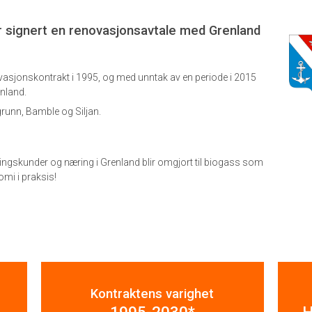
r signert en renovasjonsavtale med Grenland
vasjonskontrakt i 1995, og med unntak av en periode i 2015
enland.
unn, Bamble og Siljan.
ningskunder og næring i Grenland blir omgjort til biogass som
omi i praksis!
Kontraktens varighet