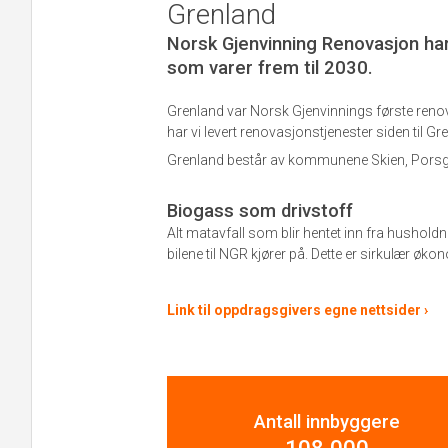
Grenland
Norsk Gjenvinning Renovasjon ha
som varer frem til 2030.
Grenland var Norsk Gjenvinnings første reno
har vi levert renovasjonstjenester siden til Gr
Grenland består av kommunene Skien, Porsgr
Biogass som drivstoff
Alt matavfall som blir hentet inn fra hushold
bilene til NGR kjører på. Dette er sirkulær økon
Link til oppdragsgivers egne nettsider ›
Antall innbyggere