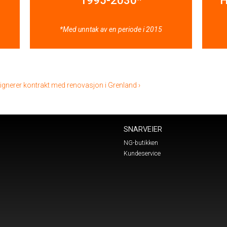
1995-2030*
H
*Med unntak av en periode i 2015
gnerer kontrakt med renovasjon i Grenland ›
SNARVEIER
NG-butikken
Kundeservice