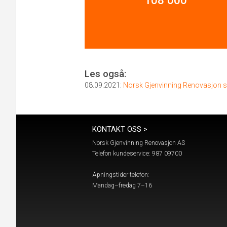
108 000
Les også:
08.09.2021:
Norsk Gjenvinning Renovasjon si
KONTAKT OSS >
Norsk Gjenvinning Renovasjon AS
Telefon kundeservice: 987 09700
Åpningstider telefon:
Mandag
–
fredag 7
–
16